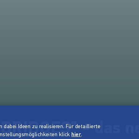
BRIDGES" - das n
dabei Ideen zu realisieren. Für detaillierte
instellungsmöglichkeiten klick
hier
.