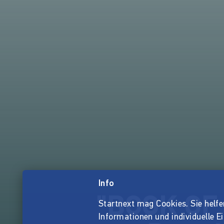
Info
"BOOK OF 
Startnext mag Cookies. Sie helfen 
Informationen und individuelle E