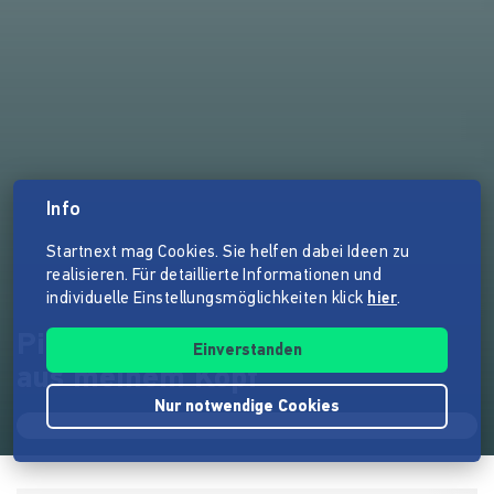
Info
Startnext mag Cookies. Sie helfen dabei Ideen zu
realisieren. Für detaillierte Informationen und
individuelle Einstellungsmöglichkeiten klick
hier
.
Pingo ergo sum – Das Bild fällt
Einverstanden
aus meinem Kopf
Nur notwendige Cookies