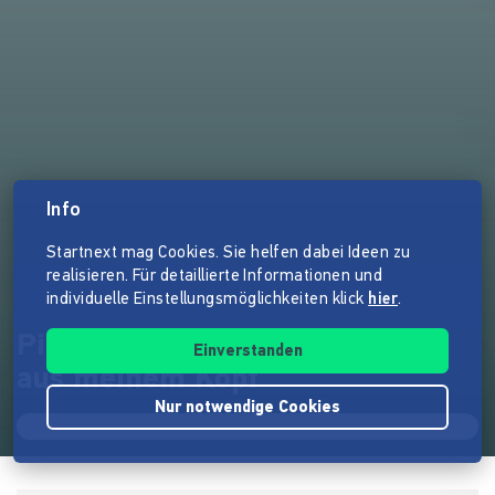
Info
Startnext mag Cookies. Sie helfen dabei Ideen zu
realisieren. Für detaillierte Informationen und
individuelle Einstellungsmöglichkeiten klick
hier
.
Pingo ergo sum – Das Bild fällt
Einverstanden
aus meinem Kopf
Nur notwendige Cookies