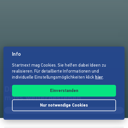
Info
Startnext mag Cookies. Sie helfen dabei Ideen zu
realisieren. Für detaillierte Informationen und
individuelle Einstellungsmöglichkeiten klick
hier
.
Die „Burgkeller-Bar/ Piffer"
Einverstanden
muss weiterbestehen
Nur notwendige Cookies