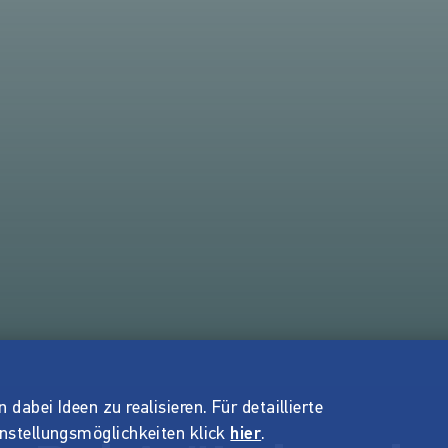
dabei Ideen zu realisieren. Für detaillierte
instellungsmöglichkeiten klick
hier
.