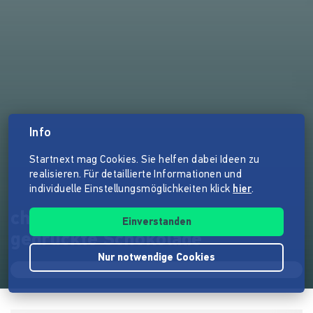
Info
Startnext mag Cookies. Sie helfen dabei Ideen zu
realisieren. Für detaillierte Informationen und
individuelle Einstellungsmöglichkeiten klick
hier
.
chocolate³ - deine eigene 3D
Einverstanden
gedruckte Schokolade
Nur notwendige Cookies