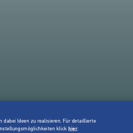
dabei Ideen zu realisieren. Für detaillierte
instellungsmöglichkeiten klick
hier
.