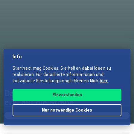
Info
Startnext mag Cookies. Sie helfen dabei Ideen zu
realisieren. Für detaillierte Informationen und
individuelle Einstellungsmöglichkeiten klick
hier
.
Dangerous Drums für Warriors
Einverstanden
e.V. auf die Straße
Nur notwendige Cookies