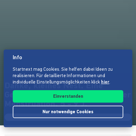
Info
Startnext mag Cookies. Sie helfen dabei Ideen zu
realisieren. Für detaillierte Informationen und
individuelle Einstellungsmöglichkeiten klick
hier
.
Danke, kleines Nest. Eine
Geschichte für ALLE Kinder über
Einverstanden
Menstruation. 5 - 9 J.
Nur notwendige Cookies