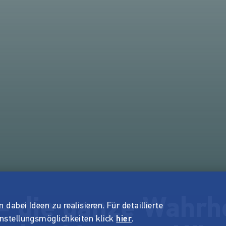
- die ganze Wahrhe
dabei Ideen zu realisieren. Für detaillierte
instellungsmöglichkeiten klick
hier
.