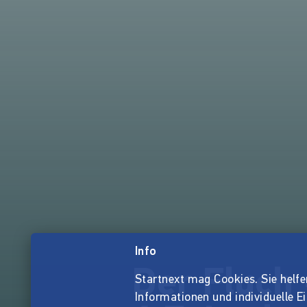
Info
Der Fluch 
Startnext mag Cookies. Sie helfen 
Informationen und individuelle E