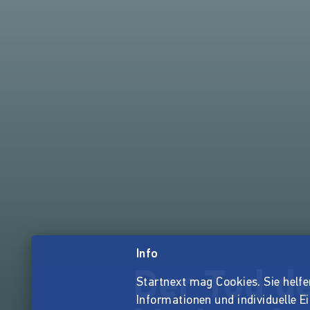
Info
Der Tod d
Startnext mag Cookies. Sie helfen 
Informationen und individuelle E