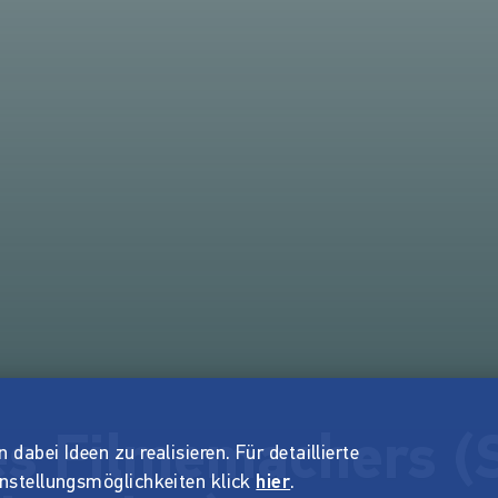
es Filmemachers (
dabei Ideen zu realisieren. Für detaillierte
instellungsmöglichkeiten klick
hier
.