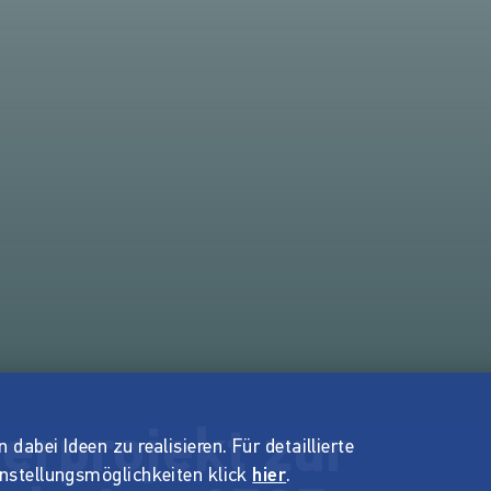
erprojekt zur
dabei Ideen zu realisieren. Für detaillierte
instellungsmöglichkeiten klick
hier
.