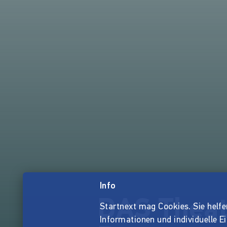
Info
DAS Theat
Startnext mag Cookies. Sie helfen 
Informationen und individuelle E