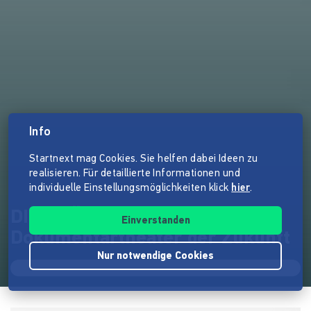
Info
Startnext mag Cookies. Sie helfen dabei Ideen zu
realisieren. Für detaillierte Informationen und
individuelle Einstellungsmöglichkeiten klick
hier
.
DIE TRÄUME VON UNS -
Einverstanden
Dokumentartheater der Zukunft
Nur notwendige Cookies