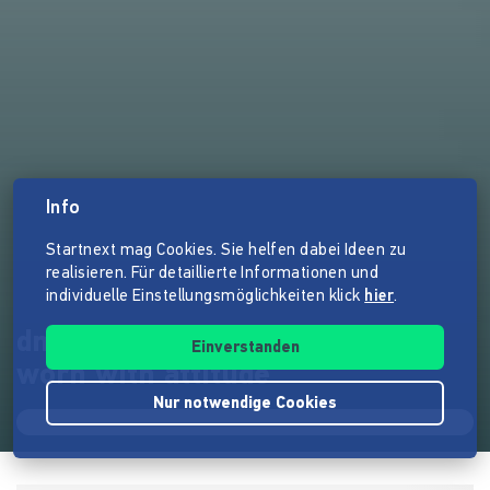
Info
Startnext mag Cookies. Sie helfen dabei Ideen zu
realisieren. Für detaillierte Informationen und
individuelle Einstellungsmöglichkeiten klick
hier
.
dna merch - made with dignity,
Einverstanden
worn with attitude
Nur notwendige Cookies