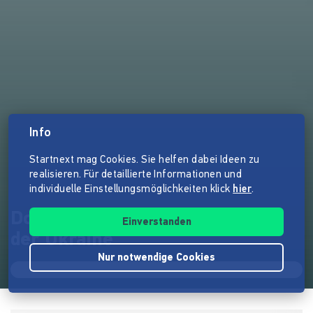
Info
Startnext mag Cookies. Sie helfen dabei Ideen zu
realisieren. Für detaillierte Informationen und
individuelle Einstellungsmöglichkeiten klick
hier
.
Dopyo - ein Bett für die Kinder
Einverstanden
der Ukraine
Nur notwendige Cookies