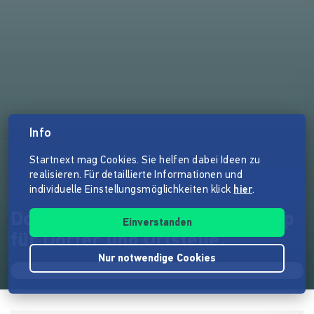
Info
Startnext mag Cookies. Sie helfen dabei Ideen zu
realisieren. Für detaillierte Informationen und
individuelle Einstellungsmöglichkeiten klick
hier
.
Dorfleben – Die kostenfreie App
Einverstanden
für Dörfer und Ortsteile.
Nur notwendige Cookies