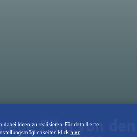
 neue Film von de
dabei Ideen zu realisieren. Für detaillierte
instellungsmöglichkeiten klick
hier
.