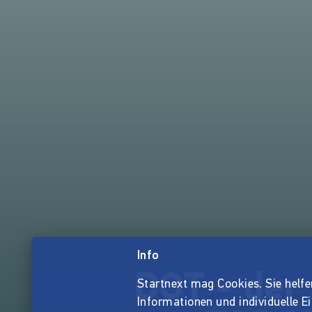
Info
DOT - der
Startnext mag Cookies. Sie helfen 
Informationen und individuelle E