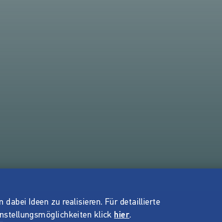
dabei Ideen zu realisieren. Für detaillierte
instellungsmöglichkeiten klick
hier
.