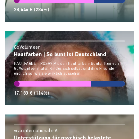
28,446 €
(284%)
GoVolunteer
Hautfarben | So bunt ist Deutschland
HAUTFARBE = ROSA? Mit den Hautfarben-Buntstiften von
GoVolunteer malen Kinder sich selbst und ihre Freunde
endlich so, wie sie wirklich aussehen.
17,183 €
(114%)
vivo international e.V.
Unterstützung für psychisch belastete