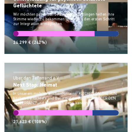
Geflüchtete
Wir möchten psychisch belasteten Flüchtlingen helfen ihre
Stimme wieder zu bekommen und somit den ersten Schritt
zur Integration ermöglichen.
24,299 €
(242%)
Über den Tellerrand e.V.
Next Stop: Heimat
In unserem mobilen Küchencontainer KITCHEN ON THE RUN
kochen Geflüchtete und Beheimatete zusammen ÜBER DEN
TELLERRAND und lernen sich dabei kennen.
21,623 €
(108%)