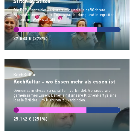
Stitch by Stitch
Die B2B-Schneiderwerkstatt mit und für geflüchtete
Schneiderinnen. Unser Fokus: Ausbildung und Integration
bei uns im Werkstattalltag!
37,883 €
(378%)
KochKultur
KochKultur - wo Essen mehr als essen ist
Gemeinsam etwas zu schaffen, verbindet. Genauso wie
gemeinsames Essen. Daher sind unsere KitchenPartys eine
ideale Brücke, um Kulturen zu verbinden.
25,142 €
(251%)