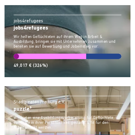
jobs4refugees
jobs4refugees
Wir helfen Geflüchteten auf ihrem Weg in Arbeit &
Ausbildung, bringen sie mit Unternehmen zusammen und
bereiten sie auf Bewerbung und Jobeinstieg vor.
49,017 €
(326%)
Stadtpiraten Freiburg e.V.
puzzle³
Wir bieten eine Ausbildungsvorbereitung für Geflüchtete,
damit sie in ihrer Persönlichkeit gestärkt & fit für den
Arbeitsmarkt werden.