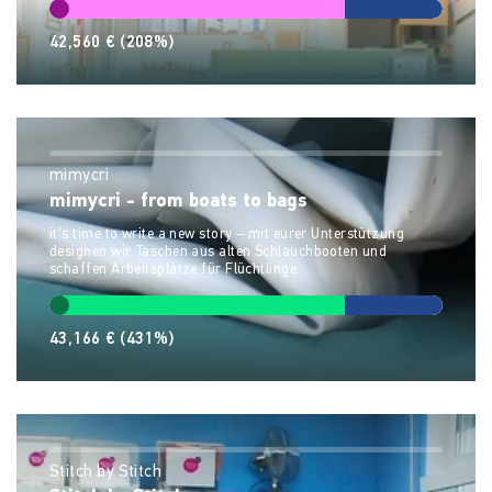
42,560 €
(208%)
mimycri
mimycri - from boats to bags
it's time to write a new story – mit eurer Unterstützung
designen wir Taschen aus alten Schlauchbooten und
schaffen Arbeitsplätze für Flüchtlinge.
43,166 €
(431%)
Stitch by Stitch