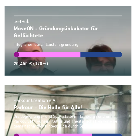
leetHub
MoveON - Gründungsinkubator für
Geflüchtete
Integration durch Existenzgründung
20,450 €
(170%)
Parkour Creation e.V.
Parkour - Die Halle für Alle!
Die Begegnungs- und Sportstätte in Hamburg rund um
Parkour. Mit Kursen, Kultur und Theater schaffen wir eine
gemeinschaftliche Integration durch Sport