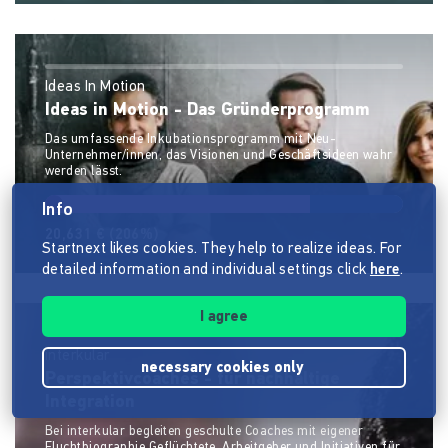
Ideas In Motion
Ideas in Motion - Das Gründerprogramm
Das umfassende Inkubationsprogramm mit Neu-
Unternehmer/innen, das Visionen und Geschäftsideen wahr
werden lässt.
Info
20,631 €
(206%)
Startnext likes cookies. They help to realize ideas. For
detailed information and individual settings click
here
.
I agree
interkular
necessary cookies only
Perspektivcoaches - für nachhaltige
Integration
Bei interkular begleiten geschulte Coaches mit eigener
Fluchtbiographie Geflüchtete, Arbeitgeber und Initiativen für