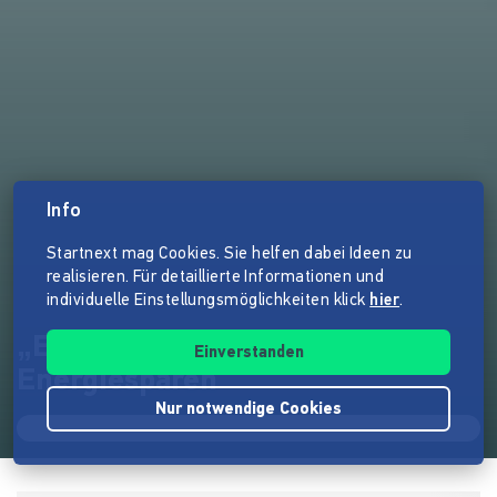
Info
Startnext mag Cookies. Sie helfen dabei Ideen zu
realisieren. Für detaillierte Informationen und
individuelle Einstellungsmöglichkeiten klick
hier
.
„EnergieCheck“ – die App zum
Einverstanden
Energiesparen
Nur notwendige Cookies