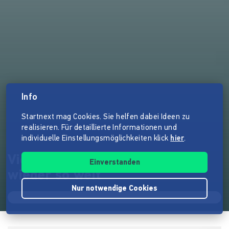
Info
Startnext mag Cookies. Sie helfen dabei Ideen zu
realisieren. Für detaillierte Informationen und
individuelle Einstellungsmöglichkeiten klick
hier
.
Videoclip zum Song "Es ist
Einverstanden
wieder so weit"
Nur notwendige Cookies