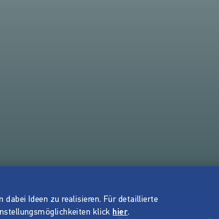
dabei Ideen zu realisieren. Für detaillierte
instellungsmöglichkeiten klick
hier
.