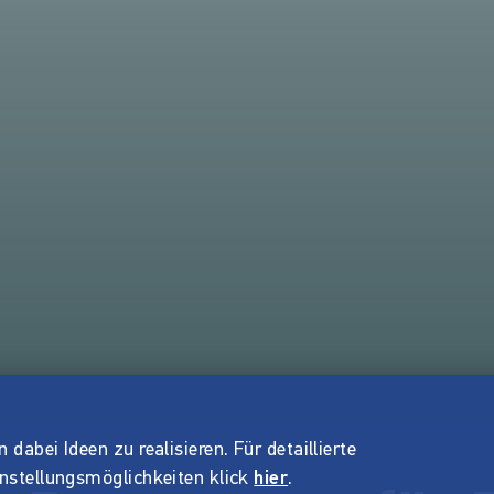
dabei Ideen zu realisieren. Für detaillierte
instellungsmöglichkeiten klick
hier
.