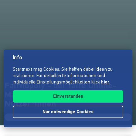
Info
Startnext mag Cookies. Sie helfen dabei Ideen zu
realisieren. Für detaillierte Informationen und
individuelle Einstellungsmöglichkeiten klick
hier
.
Fairnopoly - der faire Online-
Marktplatz in Hand der
Einverstanden
Nutzer*innen
Nur notwendige Cookies