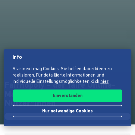
Info
Startnext mag Cookies. Sie helfen dabei Ideen zu
realisieren. Für detaillierte Informationen und
individuelle Einstellungsmöglichkeiten klick
hier
.
Fairnopoly - der faire Online-
Marktplatz in Hand der
Einverstanden
Nutzer*innen
Nur notwendige Cookies