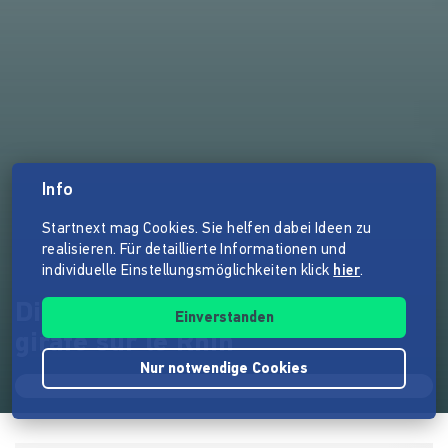
Info
Startnext mag Cookies. Sie helfen dabei Ideen zu
realisieren. Für detaillierte Informationen und
individuelle Einstellungsmöglichkeiten klick
hier
.
Die Giraffe auf dem Rhein - La
Einverstanden
girafe sur le Rhin
Nur notwendige Cookies