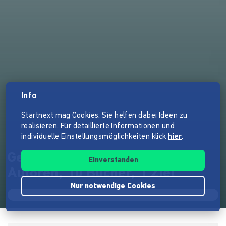
Info
Startnext mag Cookies. Sie helfen dabei Ideen zu
realisieren. Für detaillierte Informationen und
individuelle Einstellungsmöglichkeiten klick
hier
.
Gedankenwildwuchs - 10
Einverstanden
Autoren, 10 Bücher, 1 Ziel
Nur notwendige Cookies