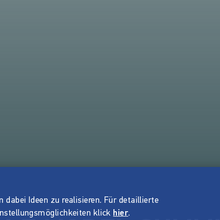
dabei Ideen zu realisieren. Für detaillierte
instellungsmöglichkeiten klick
hier
.