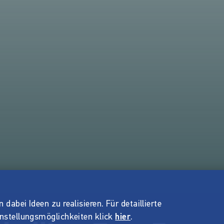
dabei Ideen zu realisieren. Für detaillierte
instellungsmöglichkeiten klick
hier
.