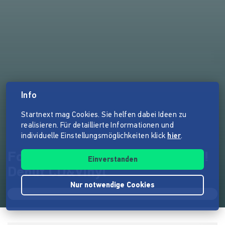
Info
Startnext mag Cookies. Sie helfen dabei Ideen zu
realisieren. Für detaillierte Informationen und
individuelle Einstellungsmöglichkeiten klick
hier
.
Footprint Project - Leggi Leggi!
Einverstanden
Debüt CD&Vinyl
Nur notwendige Cookies