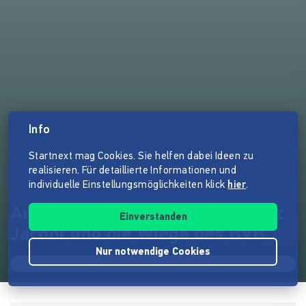
Info
Startnext mag Cookies. Sie helfen dabei Ideen zu
realisieren. Für detaillierte Informationen und
individuelle Einstellungsmöglichkeiten klick
hier
.
Am Borsigplatz geboren - Franz
Einverstanden
Jacobi und die Wiege des BVB
Nur notwendige Cookies