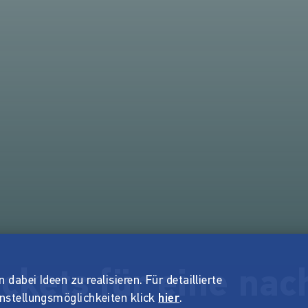
ckets für eine nac
dabei Ideen zu realisieren. Für detaillierte
instellungsmöglichkeiten klick
hier
.