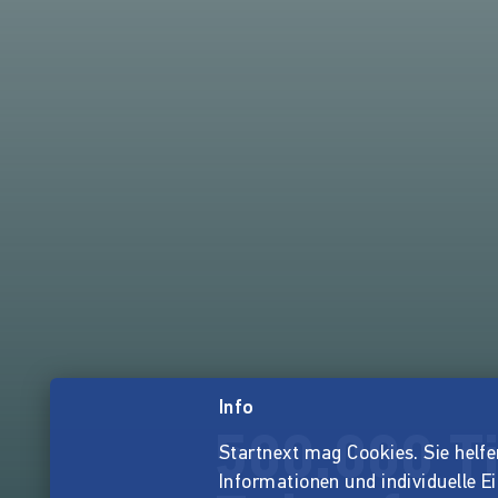
Info
500.000 Ti
Startnext mag Cookies. Sie helfen 
Informationen und individuelle E