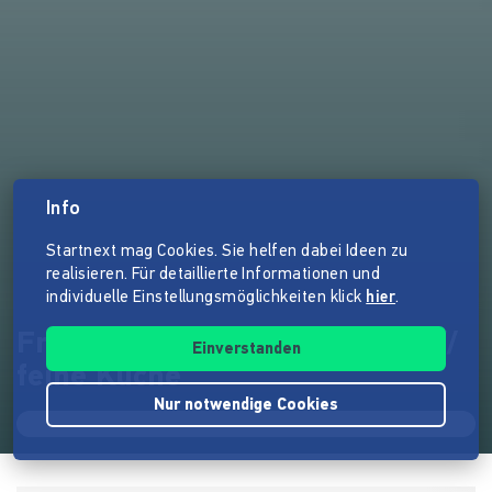
Info
Startnext mag Cookies. Sie helfen dabei Ideen zu
realisieren. Für detaillierte Informationen und
individuelle Einstellungsmöglichkeiten klick
hier
.
Frisches Bier // 14 Zapfhähne //
Einverstanden
feine Küche
Nur notwendige Cookies