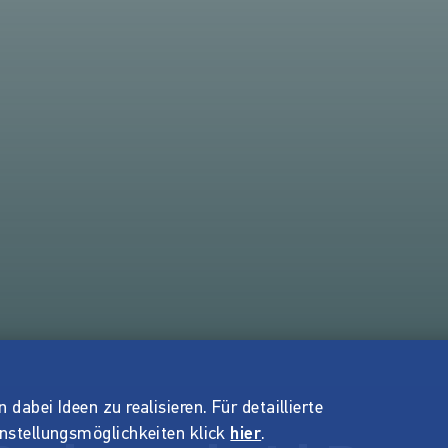
dabei Ideen zu realisieren. Für detaillierte
instellungsmöglichkeiten klick
hier
.