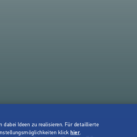
dabei Ideen zu realisieren. Für detaillierte
instellungsmöglichkeiten klick
hier
.