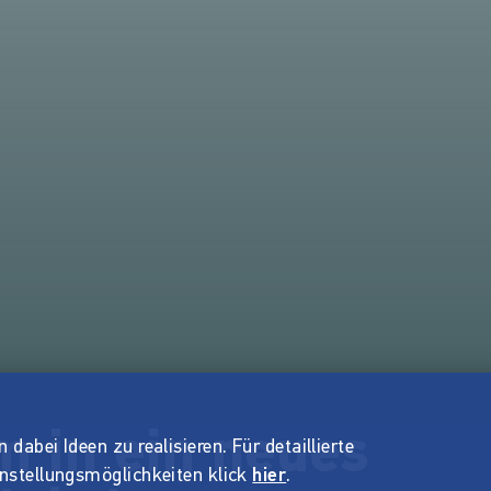
 in ein neues
dabei Ideen zu realisieren. Für detaillierte
instellungsmöglichkeiten klick
hier
.