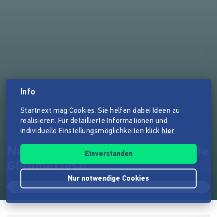
Info
Startnext mag Cookies. Sie helfen dabei Ideen zu
realisieren. Für detaillierte Informationen und
individuelle Einstellungsmöglichkeiten klick
hier
.
Neu im sorriso Verlag: Das große
Einverstanden
Glimmerfest!
Nur notwendige Cookies