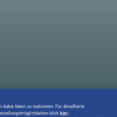
dabei Ideen zu realisieren. Für detaillierte
instellungsmöglichkeiten klick
hier
.