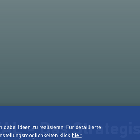
L - Das Strategi
dabei Ideen zu realisieren. Für detaillierte
instellungsmöglichkeiten klick
hier
.