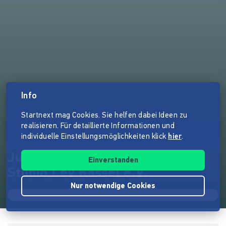
Info
Startnext mag Cookies. Sie helfen dabei Ideen zu
realisieren. Für detaillierte Informationen und
individuelle Einstellungsmöglichkeiten klick
hier
.
Jugendmusical "Grimm!" —
Einverstanden
Studio Lev Kassel e.V.
Nur notwendige Cookies