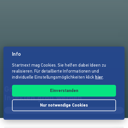
Info
Startnext mag Cookies. Sie helfen dabei Ideen zu
realisieren. Für detaillierte Informationen und
individuelle Einstellungsmöglichkeiten klick
hier
.
Grünis neue Freunde - Wie
Einverstanden
Insekten groß werden
Nur notwendige Cookies