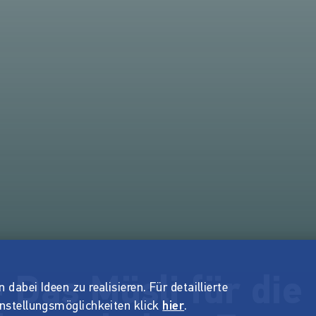
- Das Müsli für die
dabei Ideen zu realisieren. Für detaillierte
instellungsmöglichkeiten klick
hier
.