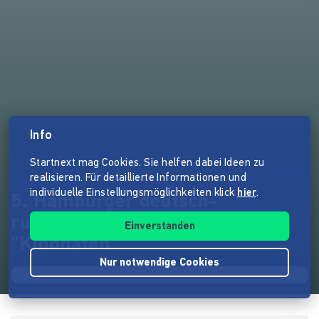
Info
Startnext mag Cookies. Sie helfen dabei Ideen zu
realisieren. Für detaillierte Informationen und
individuelle Einstellungsmöglichkeiten klick
hier
.
5. Hamburger deutsch-
russisches Kinoforum
Einverstanden
"Kinohafen"
Nur notwendige Cookies