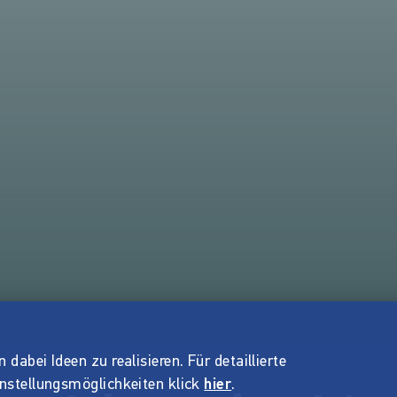
dabei Ideen zu realisieren. Für detaillierte
instellungsmöglichkeiten klick
hier
.