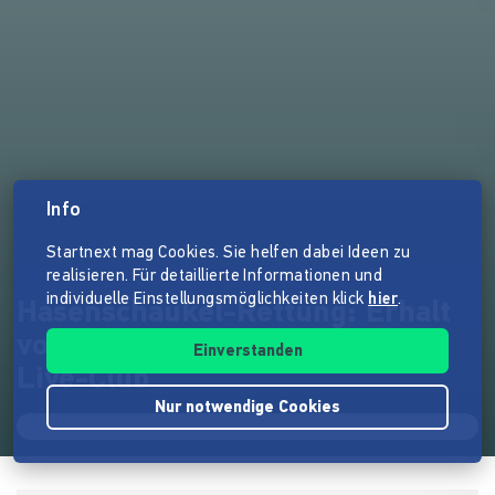
Info
Startnext mag Cookies. Sie helfen dabei Ideen zu
realisieren. Für detaillierte Informationen und
individuelle Einstellungsmöglichkeiten klick
hier
.
Hasenschaukel-Rettung: Erhalt
von Hamburgs charmantem
Einverstanden
Live-Club
Nur notwendige Cookies