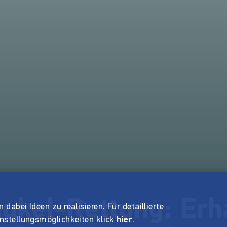
ukel-Rettung: Erha
dabei Ideen zu realisieren. Für detaillierte
instellungsmöglichkeiten klick
hier
.