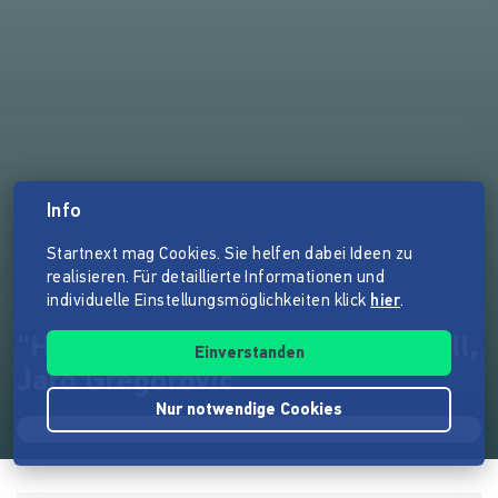
Info
Startnext mag Cookies. Sie helfen dabei Ideen zu
realisieren. Für detaillierte Informationen und
individuelle Einstellungsmöglichkeiten klick
hier
.
"HEAVEN & HELL" Susanne Hell,
Einverstanden
Jaro Gregorovic
Nur notwendige Cookies