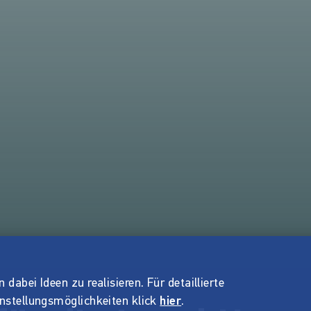
dabei Ideen zu realisieren. Für detaillierte
instellungsmöglichkeiten klick
hier
.