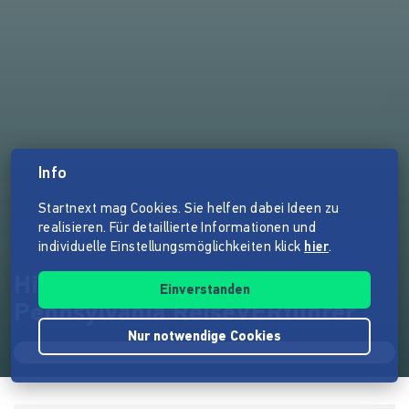
Info
Startnext mag Cookies. Sie helfen dabei Ideen zu
realisieren. Für detaillierte Informationen und
individuelle Einstellungsmöglichkeiten klick
hier
.
Hiwwe wie Driwwe - Der
Einverstanden
Pennsylvania ReiseVERführer
Nur notwendige Cookies