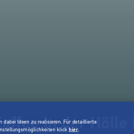
affee in der Hölle 
dabei Ideen zu realisieren. Für detaillierte
instellungsmöglichkeiten klick
hier
.