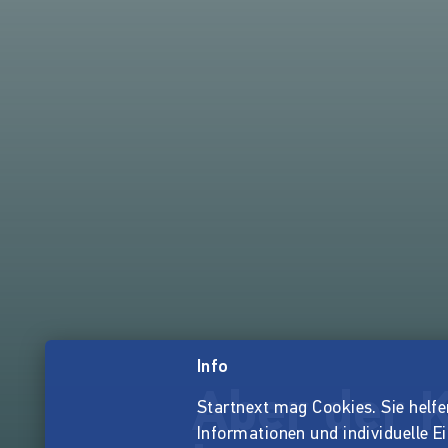
Info
Aber der K
Startnext mag Cookies. Sie helfen 
Informationen und individuelle E